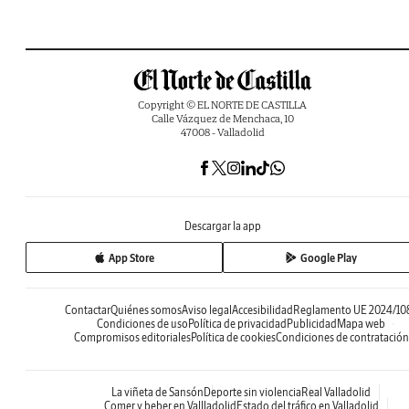
Copyright © EL NORTE DE CASTILLA
Calle Vázquez de Menchaca, 10
47008 - Valladolid
Descargar la app
App Store
Google Play
Contactar
Quiénes somos
Aviso legal
Accesibilidad
Reglamento UE 2024/10
Condiciones de uso
Política de privacidad
Publicidad
Mapa web
Compromisos editoriales
Política de cookies
Condiciones de contratación
La viñeta de Sansón
Deporte sin violencia
Real Valladolid
Comer y beber en Vallladolid
Estado del tráfico en Valladolid