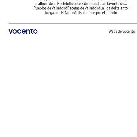
El álbum de El Norte
Influencers de aquí
El plan favorito de...
Pueblos de Valladolid
Recetas de Valladolid
La liga del talento
Juega con El Norte
Vallisoletanos por el mundo
Webs de Vocento