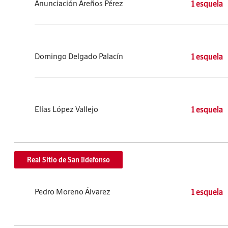
Anunciación Areños Pérez
1 esquela
Domingo Delgado Palacín
1 esquela
Elías López Vallejo
1 esquela
Real Sitio de San Ildefonso
Pedro Moreno Álvarez
1 esquela