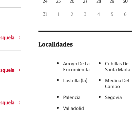
24
25
26
27
28
29
30
31
1
2
3
4
5
6
esquela
Localidades
Arroyo De La
Cubillas De
Encomienda
Santa Marta
esquela
Lastrilla (la)
Medina Del
Campo
Palencia
Segovia
esquela
Valladolid