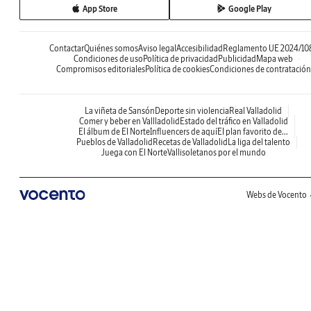
App Store
Google Play
Contactar
Quiénes somos
Aviso legal
Accesibilidad
Reglamento UE 2024/10
Condiciones de uso
Política de privacidad
Publicidad
Mapa web
Compromisos editoriales
Política de cookies
Condiciones de contratación
La viñeta de Sansón
Deporte sin violencia
Real Valladolid
Comer y beber en Vallladolid
Estado del tráfico en Valladolid
El álbum de El Norte
Influencers de aquí
El plan favorito de...
Pueblos de Valladolid
Recetas de Valladolid
La liga del talento
Juega con El Norte
Vallisoletanos por el mundo
Webs de Vocento