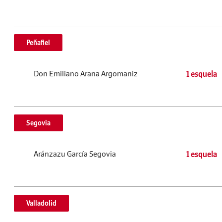
Peñafiel
Don Emiliano Arana Argomaniz
1 esquela
Segovia
Aránzazu García Segovia
1 esquela
Valladolid