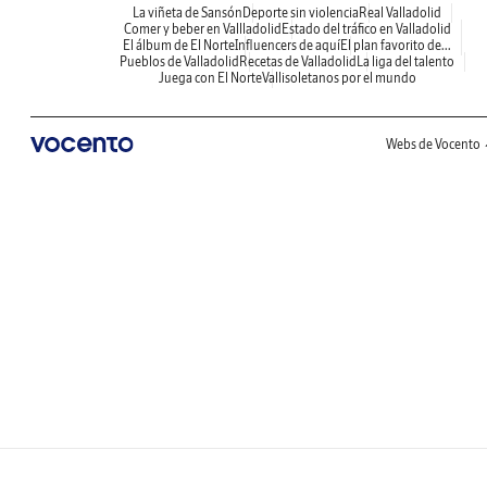
La viñeta de Sansón
Deporte sin violencia
Real Valladolid
Comer y beber en Vallladolid
Estado del tráfico en Valladolid
El álbum de El Norte
Influencers de aquí
El plan favorito de...
Pueblos de Valladolid
Recetas de Valladolid
La liga del talento
Juega con El Norte
Vallisoletanos por el mundo
Webs de Vocento