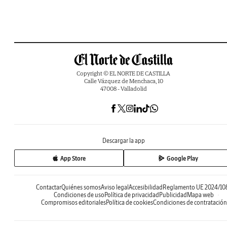
Copyright © EL NORTE DE CASTILLA
Calle Vázquez de Menchaca, 10
47008 - Valladolid
Descargar la app
App Store
Google Play
Contactar
Quiénes somos
Aviso legal
Accesibilidad
Reglamento UE 2024/10
Condiciones de uso
Política de privacidad
Publicidad
Mapa web
Compromisos editoriales
Política de cookies
Condiciones de contratación