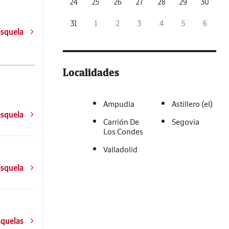
24
25
26
27
28
29
30
31
1
2
3
4
5
6
esquela
Localidades
Ampudia
Astillero (el)
esquela
Carrión De
Segovia
Los Condes
Valladolid
esquela
squelas