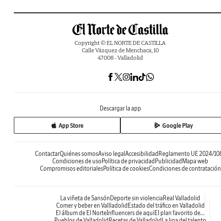
Copyright © EL NORTE DE CASTILLA
Calle Vázquez de Menchaca, 10
47008 - Valladolid
Descargar la app
App Store
Google Play
Contactar
Quiénes somos
Aviso legal
Accesibilidad
Reglamento UE 2024/10
Condiciones de uso
Política de privacidad
Publicidad
Mapa web
Compromisos editoriales
Política de cookies
Condiciones de contratación
La viñeta de Sansón
Deporte sin violencia
Real Valladolid
Comer y beber en Vallladolid
Estado del tráfico en Valladolid
El álbum de El Norte
Influencers de aquí
El plan favorito de...
Pueblos de Valladolid
Recetas de Valladolid
La liga del talento