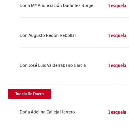
Doña Mª Anunciación Durántez Borge
1 esquela
Don Augusto Redón Rebollar
1 esquela
Don José Luis Valderrábano García
1 esquela
Tudela De Duero
Doña Adelina Calleja Herrero
1 esquela