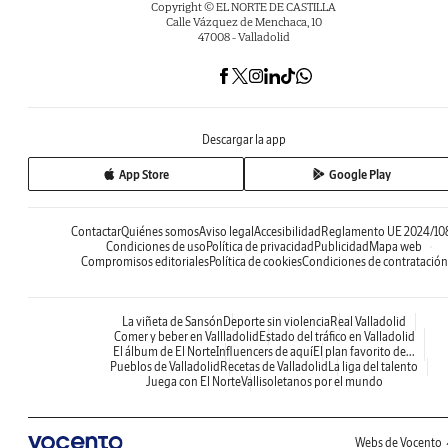
Copyright © EL NORTE DE CASTILLA
Calle Vázquez de Menchaca, 10
47008 - Valladolid
Descargar la app
App Store
Google Play
Contactar
Quiénes somos
Aviso legal
Accesibilidad
Reglamento UE 2024/10
Condiciones de uso
Política de privacidad
Publicidad
Mapa web
Compromisos editoriales
Política de cookies
Condiciones de contratación
La viñeta de Sansón
Deporte sin violencia
Real Valladolid
Comer y beber en Vallladolid
Estado del tráfico en Valladolid
El álbum de El Norte
Influencers de aquí
El plan favorito de...
Pueblos de Valladolid
Recetas de Valladolid
La liga del talento
Juega con El Norte
Vallisoletanos por el mundo
Webs de Vocento