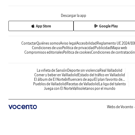
Descargar la app
App Store
Google Play
Contactar
Quiénes somos
Aviso legal
Accesibilidad
Reglamento UE 2024/10
Condiciones de uso
Política de privacidad
Publicidad
Mapa web
Compromisos editoriales
Política de cookies
Condiciones de contratación
La viñeta de Sansón
Deporte sin violencia
Real Valladolid
Comer y beber en Vallladolid
Estado del tráfico en Valladolid
El álbum de El Norte
Influencers de aquí
El plan favorito de...
Pueblos de Valladolid
Recetas de Valladolid
La liga del talento
Juega con El Norte
Vallisoletanos por el mundo
Webs de Vocento