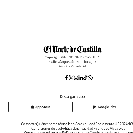
Copyright © EL NORTE DE CASTILLA
Calle Vázquez de Menchaca, 10
47008 - Valladolid
Descargar la app
App Store
Google Play
Contactar
Quiénes somos
Aviso legal
Accesibilidad
Reglamento UE 2024/10
Condiciones de uso
Política de privacidad
Publicidad
Mapa web
Compromisos editoriales
Política de cookies
Condiciones de contratación