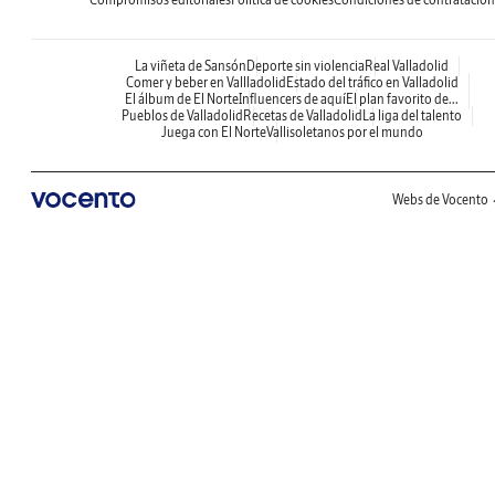
La viñeta de Sansón
Deporte sin violencia
Real Valladolid
Comer y beber en Vallladolid
Estado del tráfico en Valladolid
El álbum de El Norte
Influencers de aquí
El plan favorito de...
Pueblos de Valladolid
Recetas de Valladolid
La liga del talento
Juega con El Norte
Vallisoletanos por el mundo
Webs de Vocento