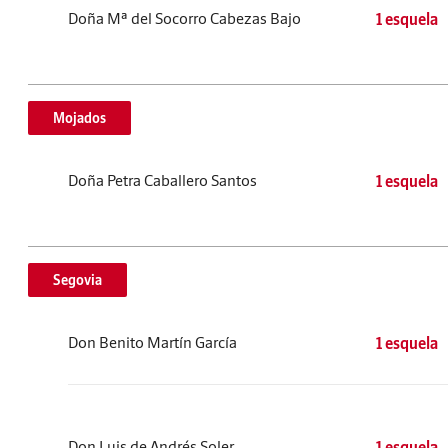
Doña Mª del Socorro Cabezas Bajo
1 esquela
Mojados
Doña Petra Caballero Santos
1 esquela
Segovia
Don Benito Martín García
1 esquela
Don Luis de Andrés Soler
1 esquela