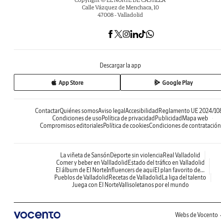
Calle Vázquez de Menchaca, 10
47008 - Valladolid
Descargar la app
App Store
Google Play
Contactar
Quiénes somos
Aviso legal
Accesibilidad
Reglamento UE 2024/10
Condiciones de uso
Política de privacidad
Publicidad
Mapa web
Compromisos editoriales
Política de cookies
Condiciones de contratación
La viñeta de Sansón
Deporte sin violencia
Real Valladolid
Comer y beber en Vallladolid
Estado del tráfico en Valladolid
El álbum de El Norte
Influencers de aquí
El plan favorito de...
Pueblos de Valladolid
Recetas de Valladolid
La liga del talento
Juega con El Norte
Vallisoletanos por el mundo
Webs de Vocento