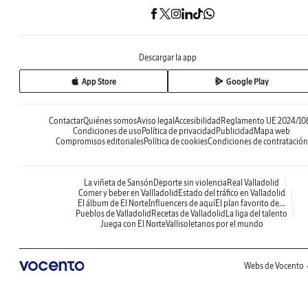
Descargar la app
App Store
Google Play
Contactar
Quiénes somos
Aviso legal
Accesibilidad
Reglamento UE 2024/10
Condiciones de uso
Política de privacidad
Publicidad
Mapa web
Compromisos editoriales
Política de cookies
Condiciones de contratación
La viñeta de Sansón
Deporte sin violencia
Real Valladolid
Comer y beber en Vallladolid
Estado del tráfico en Valladolid
El álbum de El Norte
Influencers de aquí
El plan favorito de...
Pueblos de Valladolid
Recetas de Valladolid
La liga del talento
Juega con El Norte
Vallisoletanos por el mundo
Webs de Vocento