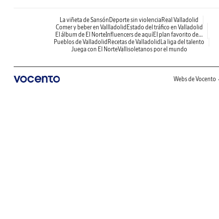
La viñeta de Sansón
Deporte sin violencia
Real Valladolid
Comer y beber en Vallladolid
Estado del tráfico en Valladolid
El álbum de El Norte
Influencers de aquí
El plan favorito de...
Pueblos de Valladolid
Recetas de Valladolid
La liga del talento
Juega con El Norte
Vallisoletanos por el mundo
Webs de Vocento