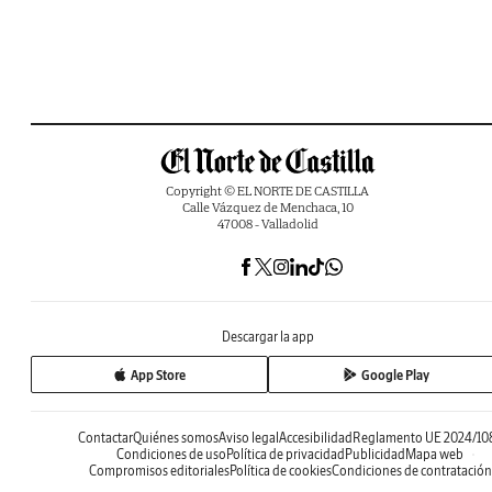
Copyright © EL NORTE DE CASTILLA
Calle Vázquez de Menchaca, 10
47008 - Valladolid
Descargar la app
App Store
Google Play
Contactar
Quiénes somos
Aviso legal
Accesibilidad
Reglamento UE 2024/10
Condiciones de uso
Política de privacidad
Publicidad
Mapa web
Compromisos editoriales
Política de cookies
Condiciones de contratación