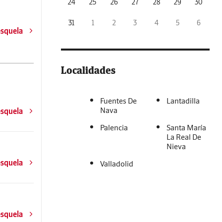
24
25
26
27
28
29
30
31
1
2
3
4
5
6
esquela
Localidades
Fuentes De
Lantadilla
Nava
esquela
Palencia
Santa María
La Real De
Nieva
esquela
Valladolid
esquela