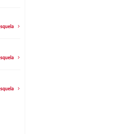
esquela
esquela
esquela