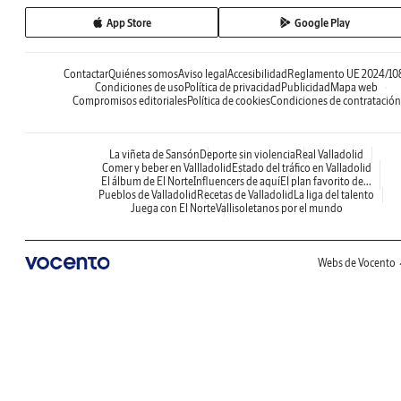
App Store
Google Play
Contactar
Quiénes somos
Aviso legal
Accesibilidad
Reglamento UE 2024/10
Condiciones de uso
Política de privacidad
Publicidad
Mapa web
Compromisos editoriales
Política de cookies
Condiciones de contratación
La viñeta de Sansón
Deporte sin violencia
Real Valladolid
Comer y beber en Vallladolid
Estado del tráfico en Valladolid
El álbum de El Norte
Influencers de aquí
El plan favorito de...
Pueblos de Valladolid
Recetas de Valladolid
La liga del talento
Juega con El Norte
Vallisoletanos por el mundo
Webs de Vocento