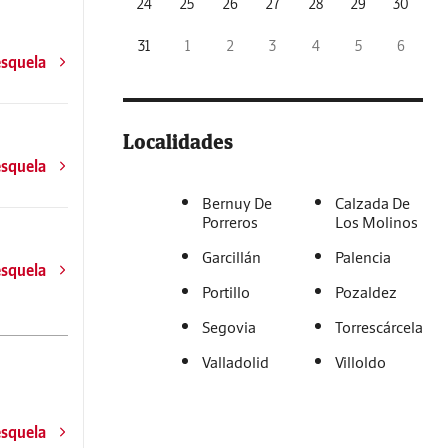
24
25
26
27
28
29
30
31
1
2
3
4
5
6
esquela
Localidades
esquela
Bernuy De
Calzada De
Porreros
Los Molinos
Garcillán
Palencia
esquela
Portillo
Pozaldez
Segovia
Torrescárcela
Valladolid
Villoldo
esquela