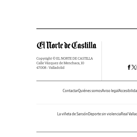
Copyright © EL NORTE DE CASTILLA
Calle Vázquez de Menchaca, 10
47008 - Valladolid
Contactar
Quiénes somos
Aviso legal
Accesibilid
La viñeta de Sansón
Deporte sin violencia
Real Valla