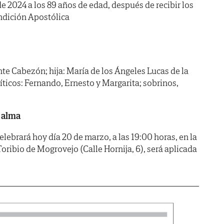
de 2024 a los 89 años de edad, después de recibir los
ndición Apostólica
nte Cabezón; hija: María de los Ángeles Lucas de la
íticos: Fernando, Ernesto y Margarita; sobrinos,
 alma
elebrará hoy día 20 de marzo, a las 19:00 horas, en la
Toribio de Mogrovejo (Calle Hornija, 6), será aplicada