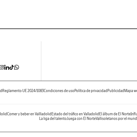
ad
Reglamento UE 2024/1083
Condiciones de uso
Política de privacidad
Publicidad
Mapa w
dolid
Comer y beber en Vallladolid
Estado del tráfico en Valladolid
El álbum de El Norte
Infl
La liga del talento
Juega con El Norte
Vallisoletanos por el mun