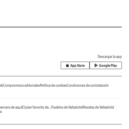
Descargar la app
App Store
Google Play
eb
Compromisos editoriales
Política de cookies
Condiciones de contratación
uencers de aquí
El plan favorito de...
Pueblos de Valladolid
Recetas de Valladolid
do